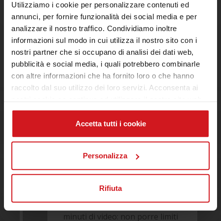
Utilizziamo i cookie per personalizzare contenuti ed
annunci, per fornire funzionalità dei social media e per
analizzare il nostro traffico. Condividiamo inoltre
informazioni sul modo in cui utilizza il nostro sito con i
3
nostri partner che si occupano di analisi dei dati web,
Video, Infografiche e Web
pubblicità e social media, i quali potrebbero combinarle
Series
con altre informazioni che ha fornito loro o che hanno
Realizziamo contenuti in cui
raccolto dal suo utilizzo dei loro servizi. Acconsenta ai
convergono elementi testuali,
nostri cookie se continua ad utilizzare il nostro sito web.
grafici e video: la multimedialità,
grazie alla sua capacità di
Accetta tutti i cookie
coniugare informazione e
intrattenimento, permette di
Personalizza
comunicare in modo più chiaro
e diretto, aumentando
visualizzazioni e
user
Rifiuta
engagement
. L’85% degli utenti
web guarda ogni giorno 47
minuti di video: non porre limiti