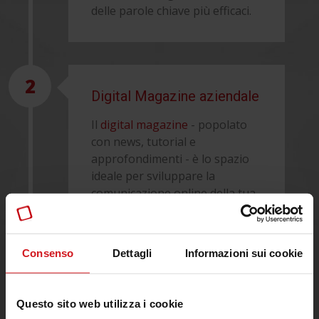
delle parole chiave più efficaci.
2
Digital Magazine aziendale
Il
digital magazine
- popolato
con news, tutorial e
approfondimenti - è lo spazio
ideale per sviluppare la
comunicazione online della tua
azienda, esporre i frutti del tuo
lavoro e fare brand awareness.
Un buon piano di Content
Consenso
Dettagli
Informazioni sui cookie
marketing B2B conquista la
fiducia dei lettori con contenuti
che portano contatti
Questo sito web utilizza i cookie
commerciali e vendite.