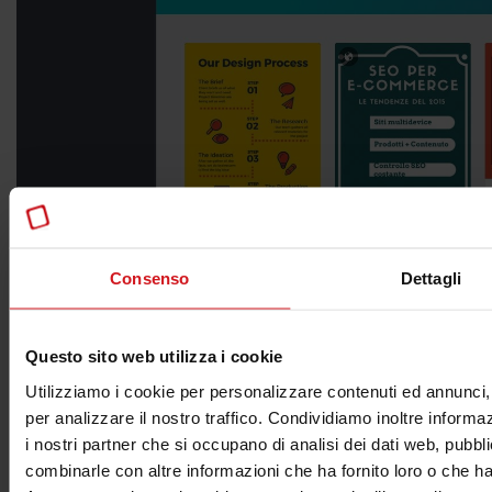
Consenso
Dettagli
canva.com
- Tool online gratuito banner e social
Questo sito web utilizza i cookie
Utilizziamo i cookie per personalizzare contenuti ed annunci, 
per analizzare il nostro traffico. Condividiamo inoltre informaz
i nostri partner che si occupano di analisi dei dati web, pubbli
combinarle con altre informazioni che ha fornito loro o che han
Vuoi migliorare la strategia digitale del tuo