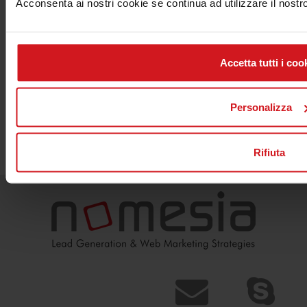
Acconsenta ai nostri cookie se continua ad utilizzare il nostr
brand?
CONTATTACI
Accetta tutti i coo
Personalizza
Torna al Magazine »
Rifiuta