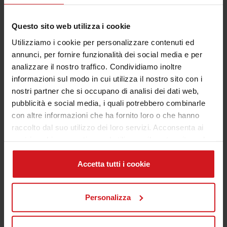
Sei interessato a migliorare le tue capacità di
Questo sito web utilizza i cookie
vendita?
Utilizziamo i cookie per personalizzare contenuti ed
annunci, per fornire funzionalità dei social media e per
analizzare il nostro traffico. Condividiamo inoltre
SCOPRI NOMESIA SALES ACADEMY
informazioni sul modo in cui utilizza il nostro sito con i
nostri partner che si occupano di analisi dei dati web,
pubblicità e social media, i quali potrebbero combinarle
con altre informazioni che ha fornito loro o che hanno
9. Pianifica in anticipo
raccolto dal suo utilizzo dei loro servizi. Acconsenta ai
Affronta la trattativa sicuro di quello che puoi
nostri cookie se continua ad utilizzare il nostro sito web.
concedere e di quello che non puoi cambiare perché
non è di tua competenza (vedi punto precedente).
Accetta tutti i cookie
10. Capisci quando è meglio lasciar
perdere
Personalizza
Tu e il tuo team di gestione vendite dovreste avere